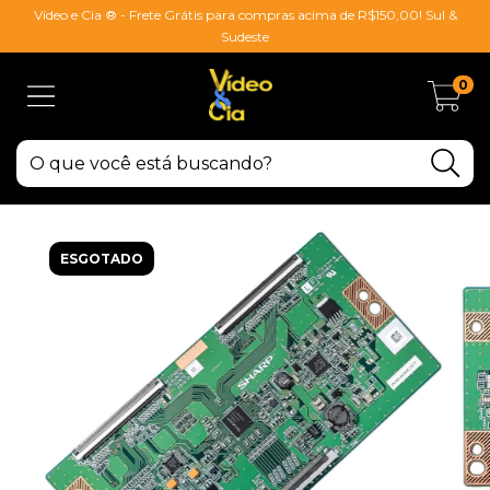
Vídeo e Cia ® - Frete Grátis para compras acima de R$150,00! Sul &
Sudeste
0
ESGOTADO