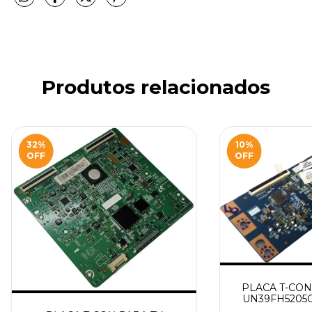
Produtos relacionados
32
%
10
%
OFF
OFF
PLACA T-CON
UN39FH5205G
MODELO BN98-