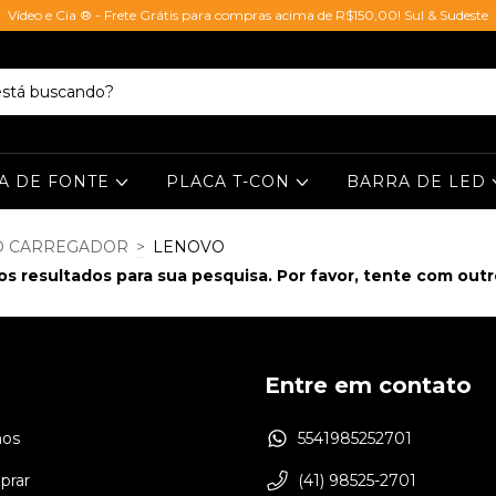
Vídeo e Cia ® - Frete Grátis para compras acima de R$150,00! Sul & Sudeste
A DE FONTE
PLACA T-CON
BARRA DE LED
O CARREGADOR
>
LENOVO
s resultados para sua pesquisa. Por favor, tente com outros
Entre em contato
os
5541985252701
rar
(41) 98525-2701