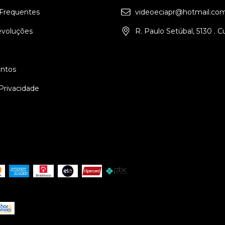
Frequentes
videoeciapr@hotmail.co
evoluções
R. Paulo Setúbal, 5130 . C
ntos
 Privacidade