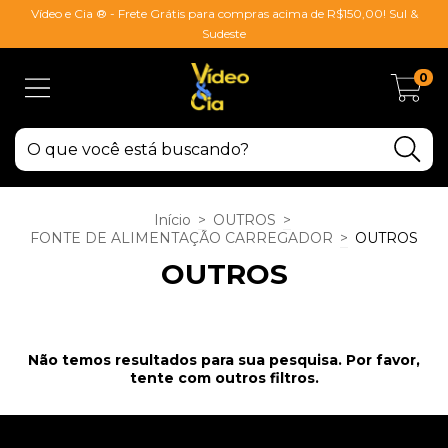
Vídeo e Cia ® - Frete Grátis para compras acima de R$150,00! Sul &
Sudeste
0
Início
>
OUTROS
>
FONTE DE ALIMENTAÇÃO CARREGADOR
>
OUTROS
OUTROS
Não temos resultados para sua pesquisa. Por favor,
tente com outros filtros.