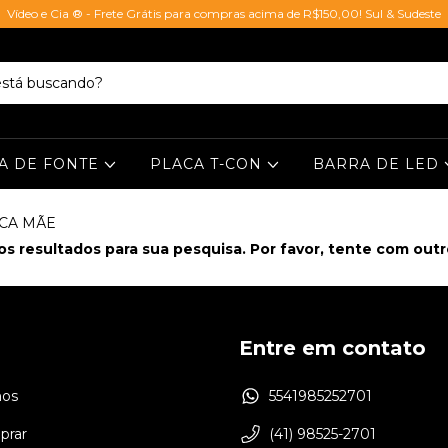
Vídeo e Cia ® - Frete Grátis para compras acima de R$150,00! Sul & Sudeste
A DE FONTE
PLACA T-CON
BARRA DE LED
ACA MÃE
s resultados para sua pesquisa. Por favor, tente com outros
Entre em contato
os
5541985252701
rar
(41) 98525-2701