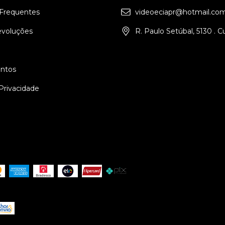
Frequentes
videoeciapr@hotmail.co
evoluções
R. Paulo Setúbal, 5130 . C
ntos
 Privacidade