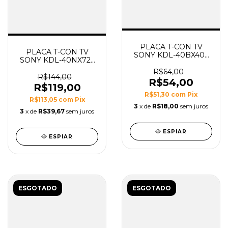
PLACA T-CON TV
PLACA T-CON TV
SONY KDL-40BX405
SONY KDL-40NX725
MODELO
MODELO EDL_4LV0.3
FHD_MB4_C2LV1.4
R$64,00
R$144,00
R$54,00
R$119,00
R$51,30
com
Pix
R$113,05
com
Pix
3
x de
R$18,00
sem juros
3
x de
R$39,67
sem juros
ESPIAR
ESPIAR
ESGOTADO
ESGOTADO