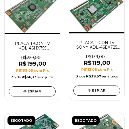
PLACA T-CON TV
PLACA T-CON TV
SONY KDL-46EX725
KDL-46HX755
MODELO EDL_4LV0.3
MODELO wql C4LV0.1
R$139,00
R$229,00
R$119,00
R$199,00
R$113,05
com
Pix
R$189,05
com
Pix
3
x de
R$39,67
sem juros
3
x de
R$66,33
sem juros
ESPIAR
ESPIAR
ESGOTADO
ESGOTADO