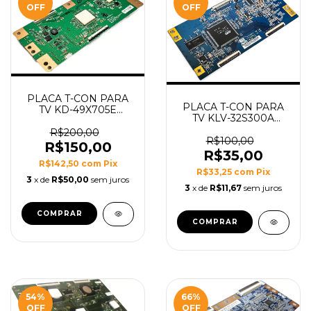
OFF
OFF
PLACA T-CON PARA
PLACA T-CON PARA
TV KD-49X705E
TV KLV-32S300A
49X705E MODELO
32S300A MODELO
6870C-0726A
R$200,00
T315XW02 VE CB
R$100,00
R$150,00
T260XW02 VK CB
R$35,00
06A90-11
R$142,50
com
Pix
R$33,25
com
Pix
3
x de
R$50,00
sem juros
3
x de
R$11,67
sem juros
54
%
66
%
OFF
OFF