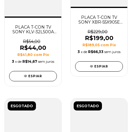
PLACA T-CON TV
SONY XBR-55X905E
MODELO
PLACA T-CON TV
17Y_SGU13TSTLTA4V0.1
R$229,00
SONY KLV-32L500A
MODELO
R$199,00
320AB03C2LV0.3
R$54,00
R$189,05
com
Pix
R$44,00
3
x de
R$66,33
sem juros
R$41,80
com
Pix
3
x de
R$14,67
sem juros
ESPIAR
ESPIAR
ESGOTADO
ESGOTADO