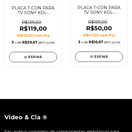
PLACA T-CON PARA
PLACA T-CON PARA
TV SONY KDL-
TV SONY KDL-
40BX455 MODELO
32M400 MODELO
T315HW04 V0 CTRL
R$159,00
07A83-1C T260XW02
R$139,00
BD 31T09-C0G
T315XW02
R$50,00
R$119,00
R$47,50
com
Pix
R$113,05
com
Pix
3
x de
R$16,67
sem juros
3
x de
R$39,67
sem juros
ESPIAR
ESPIAR
Vídeo & Cia ®
Seu acervo completo de componentes eletrônicos para