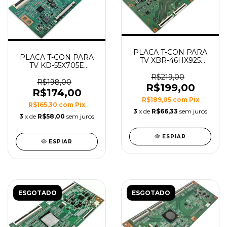
PLACA T-CON PARA
PLACA T-CON PARA
TV XBR-46HX925
TV KD-55X705E
MODELO 1-883-893-
MODELO
11
R$219,00
17Y_HU11APHTA44LV0.0
R$198,00
R$199,00
R$174,00
R$189,05
com
Pix
R$165,30
com
Pix
3
x de
R$66,33
sem juros
3
x de
R$58,00
sem juros
ESPIAR
ESPIAR
ESGOTADO
ESGOTADO