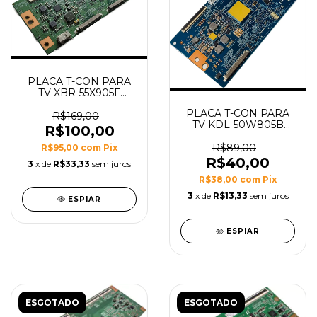
PLACA T-CON PARA
TV XBR-55X905F
MODELO
PLACA T-CON PARA
18Y_SHU11A2H2A4V0.0
R$169,00
TV KDL-50W805B
R$100,00
MODELO
T500HVN08.0 CTRL
R$89,00
R$95,00
com
Pix
BD 50T20-C04
R$40,00
3
x de
R$33,33
sem juros
R$38,00
com
Pix
3
x de
R$13,33
sem juros
ESPIAR
ESPIAR
ESGOTADO
ESGOTADO