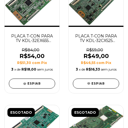
PLACA T-CON PARA
PLACA T-CON PARA
TV KDL-32CX525
TV KDL-32EX655
MODELO
MODELO
ESP_C4LV0.5
WSL_C4LV0.0
R$59,00
R$84,00
R$49,00
R$54,00
R$46,55
com
Pix
R$51,30
com
Pix
3
x de
R$16,33
sem juros
3
x de
R$18,00
sem juros
ESPIAR
ESPIAR
ESGOTADO
ESGOTADO