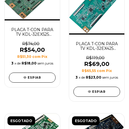
PLACA T-CON PARA
TV KDL-32EX525
MODELO
ESL_C2LV0.5
R$74,00
PLACA T-CON PARA
TV KDL-32EX425
R$54,00
32EX425 MODELO
R$51,30
com
Pix
V315B5-CE2
R$119,00
R$69,00
3
x de
R$18,00
sem juros
R$65,55
com
Pix
3
x de
R$23,00
sem juros
ESPIAR
ESPIAR
ESGOTADO
ESGOTADO