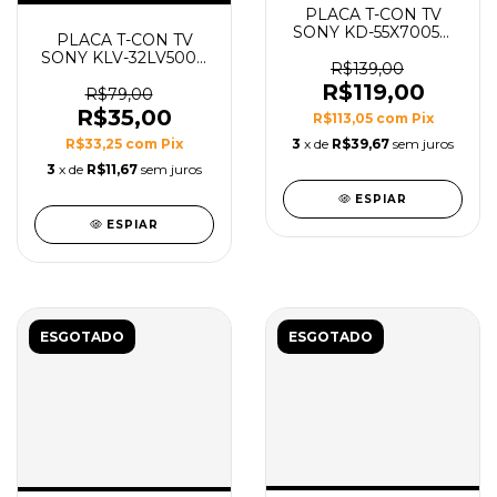
PLACA T-CON TV
SONY KD-55X7005D
PLACA T-CON TV
MODELO 6870C-
SONY KLV-32LV500A
0598A
R$139,00
MODELO V315B3-C01
R$119,00
R$79,00
R$35,00
R$113,05
com
Pix
R$33,25
com
Pix
3
x de
R$39,67
sem juros
3
x de
R$11,67
sem juros
ESPIAR
ESPIAR
ESGOTADO
ESGOTADO