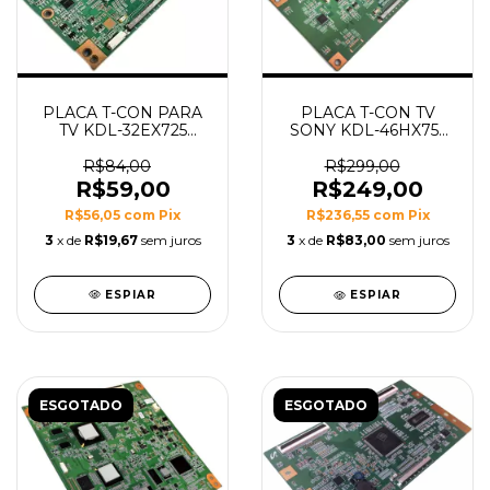
PLACA T-CON PARA
PLACA T-CON TV
TV KDL-32EX725
SONY KDL-46HX755
MODELO EDL_4LV0.3
MODELO
(USADA)
WQL_C4LV0.1
R$84,00
R$299,00
R$59,00
R$249,00
R$56,05
com
Pix
R$236,55
com
Pix
3
x de
R$19,67
sem juros
3
x de
R$83,00
sem juros
ESPIAR
ESPIAR
ESGOTADO
ESGOTADO