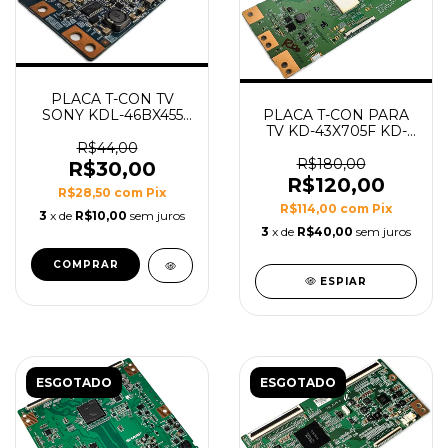
PLACA T-CON TV
PLACA T-CON PARA
SONY KDL-46BX455
TV KD-43X705F KD-
MODELO 46T03-C0K
49X705F 43X705F
R$44,00
49X705F MODELO
R$180,00
R$30,00
6870C-0726A
R$120,00
R$28,50
com
Pix
R$114,00
com
Pix
3
x de
R$10,00
sem juros
3
x de
R$40,00
sem juros
ESPIAR
ESGOTADO
ESGOTADO