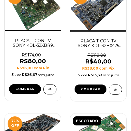
PLACA T-CON TV
PLACA T-CON TV
SONY KDL-52XBR9
SONY KDL-32BX425
MODELO 1-878-791-11
MODELO T315HW04
R$174,00
V0 CTRL BD
R$119,00
R$80,00
R$40,00
R$76,00
com
Pix
R$38,00
com
Pix
3
x de
R$26,67
sem juros
3
x de
R$13,33
sem juros
32
%
ESGOTADO
OFF