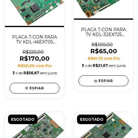
PLACA T-CON PARA
TV KDL-32EX725
PLACA T-CON PARA
MODELO EDL_4LV0.3
TV KDL-46EX705
R$100,00
46EX705 MODELO
R$65,00
CPWBX RUNTK
R$220,00
4353TP
R$170,00
R$61,75
com
Pix
3
x de
R$21,67
sem juros
R$161,50
com
Pix
3
x de
R$56,67
sem juros
ESPIAR
ESPIAR
ESGOTADO
ESGOTADO