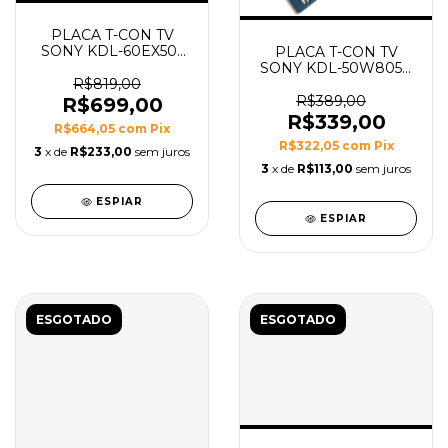
PLACA T-CON TV
SONY KDL-60EX505
PLACA T-CON TV
MODELO CPWBX
SONY KDL-50W805C
RUNTK 4244TP
MODELO
R$819,00
T550HVN08.3 55T23-
R$389,00
R$699,00
C03
R$339,00
R$664,05
com
Pix
R$322,05
com
Pix
3
x de
R$233,00
sem juros
3
x de
R$113,00
sem juros
ESPIAR
ESPIAR
ESGOTADO
ESGOTADO