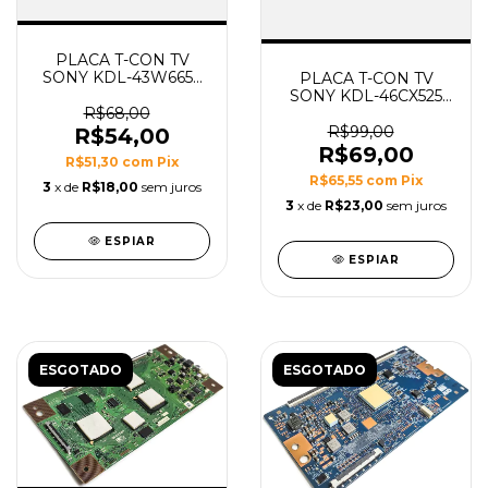
PLACA T-CON TV
SONY KDL-43W665F
PLACA T-CON TV
MODELO
SONY KDL-46CX525
HV430FHBN1K
MODELO
R$68,00
ESP_C4LV0.4
R$99,00
R$54,00
R$69,00
R$51,30
com
Pix
R$65,55
com
Pix
3
x de
R$18,00
sem juros
3
x de
R$23,00
sem juros
ESPIAR
ESPIAR
ESGOTADO
ESGOTADO