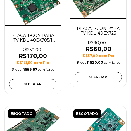
PLACA T-CON PARA
TV KDL-40EX725
PLACA T-CON PARA
MODELO EDL_4LV0.3
TV KDL-40EX705/1
R$90,00
MODELO CPWBX
R$60,00
RUNTK 4353TP
R$250,00
R$170,00
R$57,00
com
Pix
3
x de
R$20,00
sem juros
R$161,50
com
Pix
3
x de
R$56,67
sem juros
ESPIAR
ESPIAR
ESGOTADO
ESGOTADO