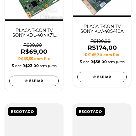
PLACA T-CON TV
PLACA T-CON TV
SONY KLV-40S410A
SONY KDL-40NX711
MODELO
KDL40NX711
FS_HBC2LV2.4
R$199,90
MODELO
R$99,00
R$174,00
TDLS_C4LV0.4
R$69,00
R$165,30
com
Pix
R$65,55
com
Pix
3
x de
R$58,00
sem juros
3
x de
R$23,00
sem juros
ESPIAR
ESPIAR
ESGOTADO
ESGOTADO