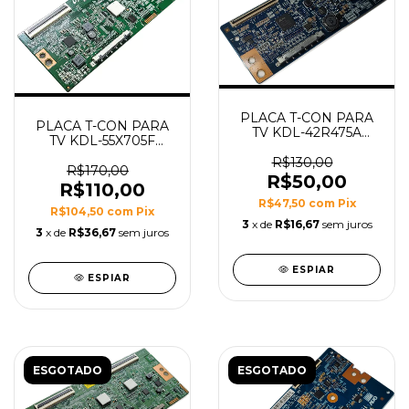
PLACA T-CON PARA
PLACA T-CON PARA
TV KDL-42R475A
TV KDL-55X705F
42PFL3508
55X705F MODELO
42PFL3008D
R$130,00
18Y_SHU11APHTA4V0.0
R$170,00
42R475A MODELO
R$50,00
R$110,00
50T10-C00
R$47,50
com
Pix
T500HVD02.0 CTRL
R$104,50
com
Pix
BD
3
x de
R$16,67
sem juros
3
x de
R$36,67
sem juros
ESPIAR
ESPIAR
ESGOTADO
ESGOTADO