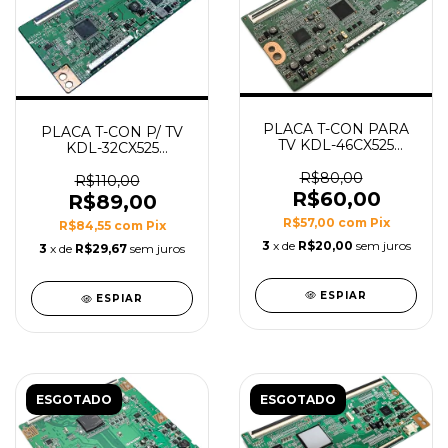
PLACA T-CON PARA
PLACA T-CON P/ TV
TV KDL-46CX525
KDL-32CX525
46CX525 MODELO
40AL800(A) KDL-
ESP_C4LV0.5
R$80,00
40CX525 32CX525
R$110,00
R$60,00
40AL800 K40CX525
R$89,00
MODELO V315H3-
R$57,00
com
Pix
R$84,55
com
Pix
CPE6
3
x de
R$20,00
sem juros
3
x de
R$29,67
sem juros
ESPIAR
ESPIAR
ESGOTADO
ESGOTADO