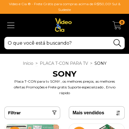
Vídeo e Cia ® - Frete Grátis para compras acima de R$150,00! Sul &
Sudeste
0
Início
>
PLACA T-CON PARA TV
>
SONY
SONY
Placa T-CON para tv SONY , os melhores preços, as melhores
ofertas Promoções e Frete grátis Suporte especializado , Envio
rápido
Filtrar