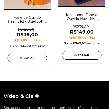
Headphone Fone de
Fone de Ouvido
Ouvido Havit HV-
Realfit F2 - Bluetooth -
H2002d, Gamer, com
Sem fio - Qualidade
Microfone, Falante
R$239,00
Superior - Novo
R$120,00
53mm, Plug 3.5mm:
R$149,00
Lacrado
R$39,00
compatível com XBOX
R$141,55
com
Pix
ONE e PS4, HAVIT,
R$37,05
com
Pix
HV-H2002d
3
x de
R$49,67
sem juros
3
x de
R$13,00
sem juros
ESPIAR
ESPIAR
Vídeo & Cia ®
Seu acervo completo de componentes eletrônicos para