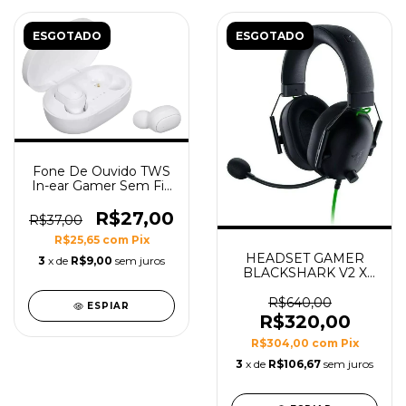
ESGOTADO
ESGOTADO
Fone De Ouvido TWS
In-ear Gamer Sem Fio
A6s Bluetooth 5.1 -
Branco
R$27,00
R$37,00
R$25,65
com
Pix
HEADSET GAMER
3
x de
R$9,00
sem juros
BLACKSHARK V2 X
ESPORTS HEADSET
7.1 SURROUND
R$640,00
ESPIAR
R$320,00
R$304,00
com
Pix
3
x de
R$106,67
sem juros