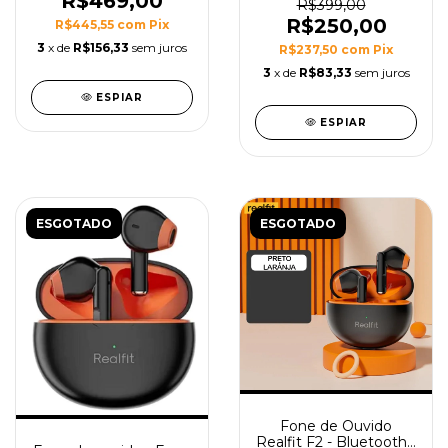
R$469,00
SURROUND COM
R$399,00
MICROFONE
R$250,00
R$445,55
com
Pix
3
x de
R$156,33
sem juros
R$237,50
com
Pix
3
x de
R$83,33
sem juros
ESPIAR
ESPIAR
ESGOTADO
ESGOTADO
Fone de Ouvido
Realfit F2 - Bluetooth -