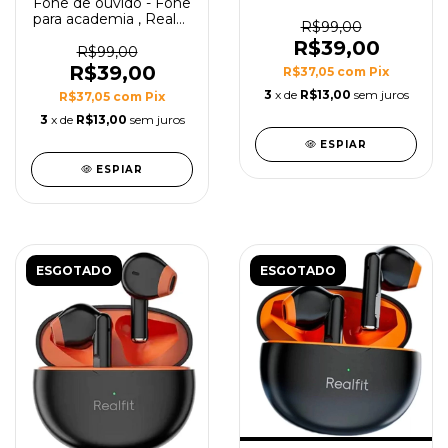
Fone de ouvido - Fone
Sem fio - Qualidade
para academia , Realfit
Superior - Novo
R$99,00
F2 - Novo Lacrado -
Lacrado
R$39,00
Bluetooth -
R$99,00
Carregamento rapido
R$39,00
R$37,05
com
Pix
3
x de
R$13,00
sem juros
R$37,05
com
Pix
3
x de
R$13,00
sem juros
ESPIAR
ESPIAR
ESGOTADO
ESGOTADO