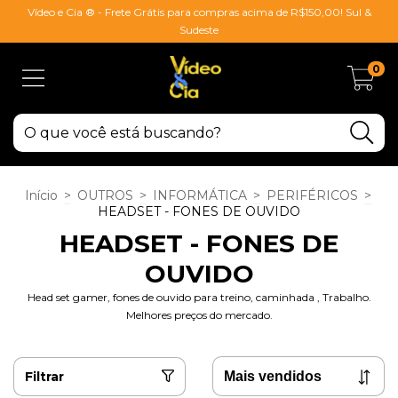
Vídeo e Cia ® - Frete Grátis para compras acima de R$150,00! Sul &
Sudeste
0
Início
>
OUTROS
>
INFORMÁTICA
>
PERIFÉRICOS
>
HEADSET - FONES DE OUVIDO
HEADSET - FONES DE
OUVIDO
Head set gamer, fones de ouvido para treino, caminhada , Trabalho.
Melhores preços do mercado.
Filtrar