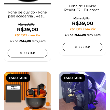
Fone de Ouvido
Realfit F2 - Bluetooth
Fone de ouvido - Fone
5.3 - Sem fio -
para academia , Realfit
Qualidade Superior -
R$120,00
F2 - Novo Lacrado -
Novo Lacrado
R$39,00
Bluetooth -
R$120,00
Carregamento rapido
R$39,00
R$37,05
com
Pix
3
x de
R$13,00
sem juros
R$37,05
com
Pix
3
x de
R$13,00
sem juros
ESPIAR
ESPIAR
ESGOTADO
ESGOTADO