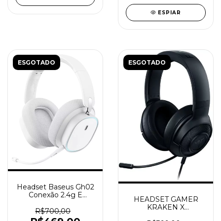
ESPIAR
ESGOTADO
ESGOTADO
Headset Baseus Gh02
Conexão 2.4g E
HEADSET GAMER
Bluetooth 5.3 Driver
KRAKEN X
40mm Cor Branco Cor
R$700,00
ESSENTIAL 7.1
da luz RGB