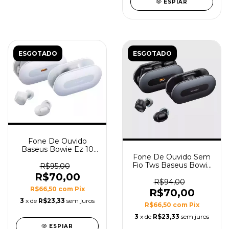
ESPIAR
ESGOTADO
ESGOTADO
Fone De Ouvido
Baseus Bowie Ez 10
Fone De Ouvido Sem
Bluetooth 5.3 In-ear
Fio Tws Baseus Bowie
Ez10 Cor Branco
R$95,00
Ez10 Bluetooth 5.3 Cor
R$70,00
Preto
R$94,00
R$66,50
com
Pix
R$70,00
3
x de
R$23,33
sem juros
R$66,50
com
Pix
3
x de
R$23,33
sem juros
ESPIAR