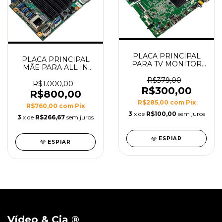
PLACA PRINCIPAL
PLACA PRINCIPAL
PARA TV MONITOR
MÃE PARA ALL IN
TL020 MODELO
ONE C4500A-21
*35024977
R$379,00
C4500AI-21 MODELO
R$1.000,00
R$300,00
DA01G VER:1.1
R$800,00
C46E7B70CFAB
R$285,00
com
Pix
R$760,00
com
Pix
3
x de
R$100,00
sem juros
3
x de
R$266,67
sem juros
ESPIAR
ESPIAR
Vídeo & Cia ®