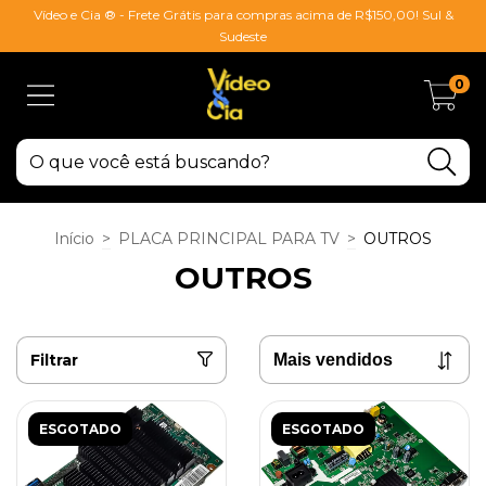
Vídeo e Cia ® - Frete Grátis para compras acima de R$150,00! Sul &
Sudeste
0
Início
>
PLACA PRINCIPAL PARA TV
>
OUTROS
OUTROS
Filtrar
ESGOTADO
ESGOTADO