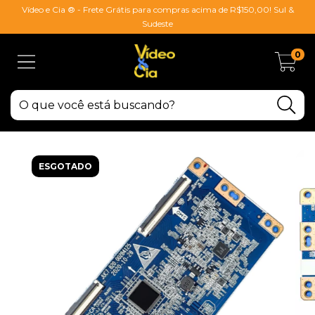
Vídeo e Cia ® - Frete Grátis para compras acima de R$150,00! Sul &
Sudeste
0
ESGOTADO