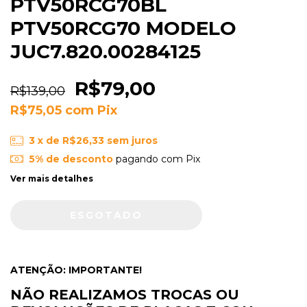
PTV50RCG70BL
PTV50RCG70 MODELO
JUC7.820.00284125
R$79,00
R$139,00
R$75,05
com
Pix
3
x de
R$26,33
sem juros
5% de desconto
pagando com Pix
Ver mais detalhes
ATENÇÃO: IMPORTANTE!
NÃO REALIZAMOS TROCAS OU