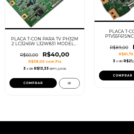
PLACA T-C
PTV55F61SNC
PLACA T-CON PARA TV PH32M
55P65US MODEL
2 LC3245W L32W831 MODELO
C
R$89,00
320AP03C2LV0.1
R$40,00
R$61,75
R$60,00
3
x de
R$21,
R$38,00
com
Pix
3
x de
R$13,33
sem juros