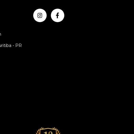
m
uritiba - PR