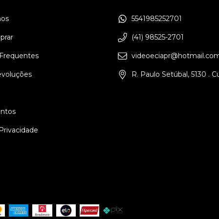
os
5541985252701
rar
(41) 98525-2701
Frequentes
videoeciapr@hotmail.co
evoluções
R. Paulo Setúbal, 5130 . C
ntos
 Privacidade