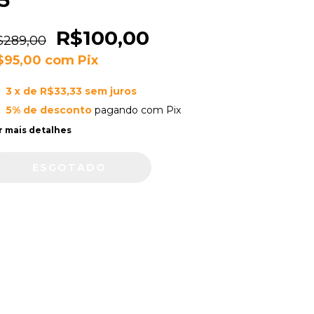
5
R$100,00
$289,00
$95,00
com
Pix
3
x de
R$33,33
sem juros
5% de desconto
pagando com Pix
r mais detalhes