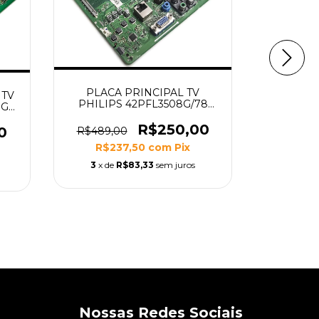
PLACA PRINCIPAL TV
 TV
PHILIPS 42PFL3508G/78
PLACA P
8G
MODELO SSB 3139 123
50PUG7
/78
65451V3 (NÃO POSSUI 1
R$250,00
MODELO
0
R$489,00
HDMI, VERIFIQUE A
123
R$359,
R$237,50
com
Pix
SEGUNDA IMAGEM)
R$
3
x de
R$83,33
sem juros
3
x de
Nossas Redes Sociais