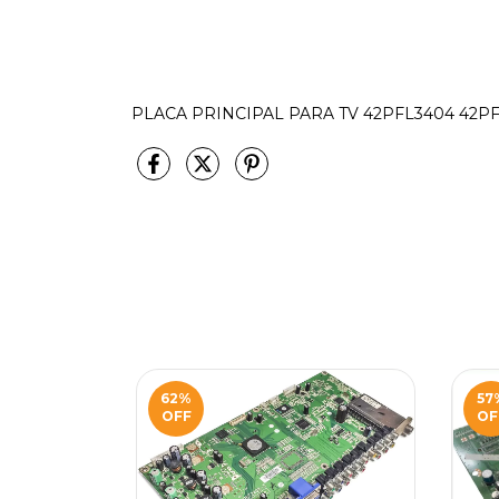
PLACA PRINCIPAL PARA TV 42PFL3404 42PFL
62
%
57
OFF
OF