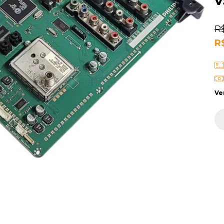
v
R
R
Ve