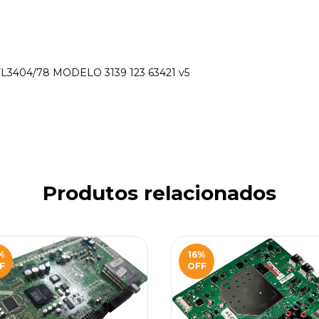
3404/78 MODELO 3139 123 63421 v5
Produtos relacionados
%
16
%
F
OFF