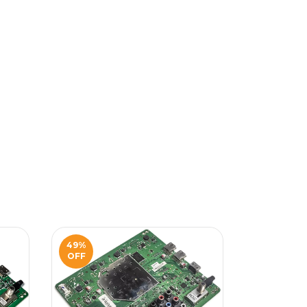
49
%
72
%
OFF
OFF