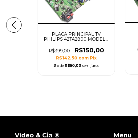
PLACA PRINCIPAL TV
PHILIPS 42TA2800 MODELO
26
715T2408-3
R$150,00
 PARA TV
R$399,00
PUG6654
R$142,50
com
Pix
07-M0E-
G
9,00
3
x de
R$50,00
sem juros
m
Pix
m juros
Vídeo & Cia ®
Menu