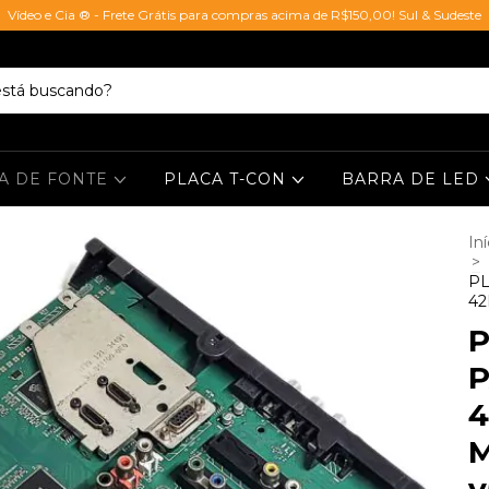
Vídeo e Cia ® - Frete Grátis para compras acima de R$150,00! Sul & Sudeste
A DE FONTE
PLACA T-CON
BARRA DE LED
Iní
>
PL
42
P
P
4
M