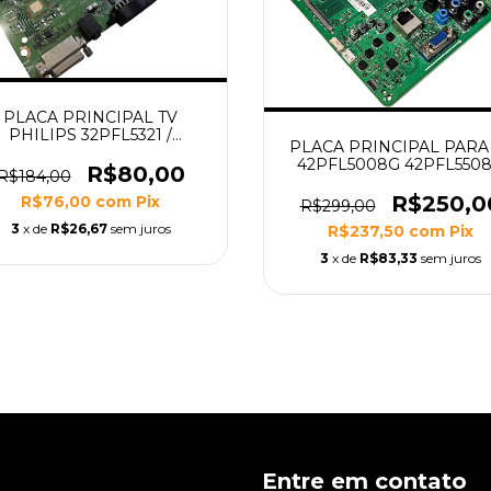
PLACA PRINCIPAL TV
PHILIPS 32PFL5321 /
PLACA PRINCIPAL PARA
PF3320 MODELO 3139 123
42PFL5008G 42PFL550
6141.1 WK523.4 (usada
R$80,00
R$184,00
46PFL5508G 42PFL5008G
europeu)
42PFL5508G/78
R$250,0
R$76,00
com
Pix
R$299,00
46PFL5508G/78 SSB 3139 
3
x de
R$26,67
sem juros
R$237,50
com
Pix
65451V3
3
x de
R$83,33
sem juros
Entre em contato