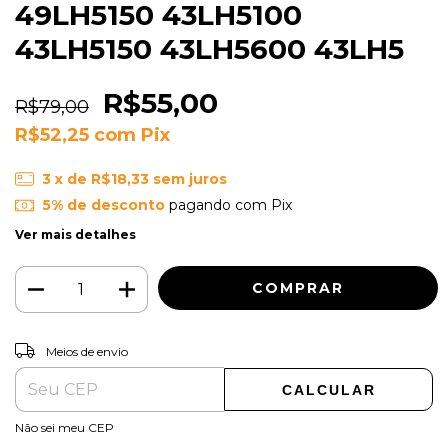
49LH5150 43LH5100
43LH5150 43LH5600 43LH5
R$55,00
R$79,00
R$52,25
com
Pix
3
x de
R$18,33
sem juros
5% de desconto
pagando com Pix
Ver mais detalhes
ALTERAR CEP
Entregas para o CEP:
Meios de envio
CALCULAR
Não sei meu CEP