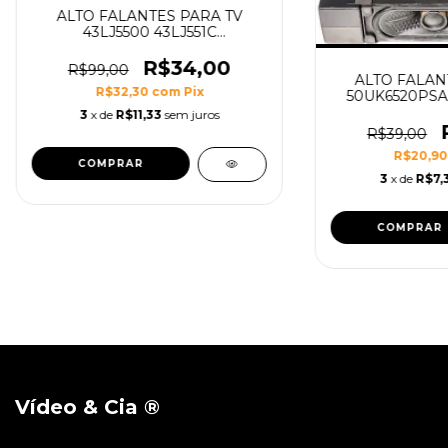
ALTO FALANTES PARA TV
43LJ5500 43LJ551C
43LK5700PSC 43LK571C
43LK5750PSA 49LJ5500
R$34,00
R$99,00
49LJ551C 49LJ5550 43LJ5550
ALTO FALAN
R$32,30
com
Pix
49LK5700PSC
50UK6520PSA
50UK6520
3
x de
R$11,33
sem juros
R$39,00
R$20,9
3
x de
R$7,
Vídeo & Cia ®