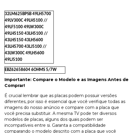
32LM625BPSB 49LH5700
49LV300C 49LH5100 //
49LF5100 49LW300C
49LH5150 43LH5100 //
43LH5150 43LH5600
43LH5700 43LJ5100 //
43LW300C 49LH5600
49LJ5100
EBZ62658604 6OHMS 5/7W
Importante: Compare o Modelo e as Imagens Antes de
Comprar!
É crucial lembrar que as placas podem possuir versões
diferentes, por isso é essencial que você verifique todas as
imagens do nosso anúncio e compare com a placa que
você precisa substituir. A mesma TV pode ter diversos
modelos de placas, alguns dos quais podem ser
incompatíveis entre si. Garanta a compatibilidade
comparando o modelo descrito com a placa que você